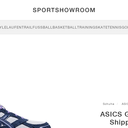
YLE
LAUFEN
TRAIL
FUSSBALL
BASKETBALL
TRAINING
SKATE
TENNIS
GO
Schuhe
ASI
ASICS G
Ship