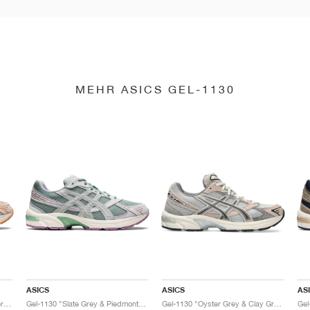
MEHR ASICS GEL-1130
ASICS
ASICS
AS
Gel-1130 "Feather Grey & Oyster Grey"
Gel-1130 "Slate Grey & Piedmont Grey"
Gel-1130 "Oyster Grey & Clay Grey"
Gel