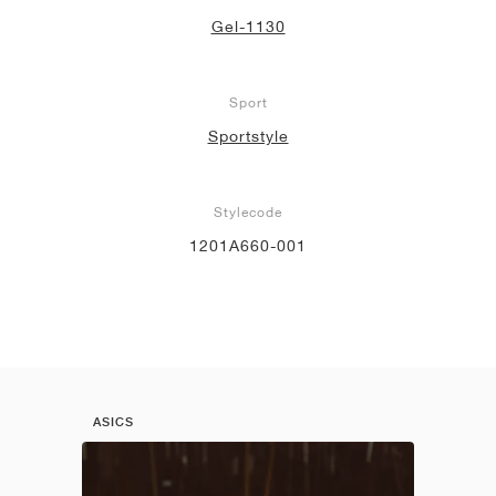
Gel-1130
Sport
Sportstyle
Stylecode
1201A660-001
ASICS