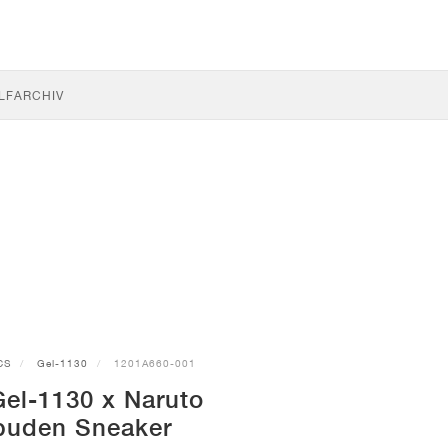
LF
ARCHIV
CS
Gel-1130
1201A660-001
el-1130 x Naruto
puden Sneaker