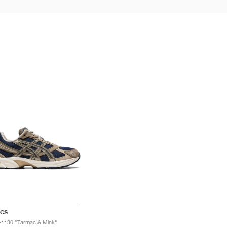
ICS
-1130 "Tarmac & Mink"