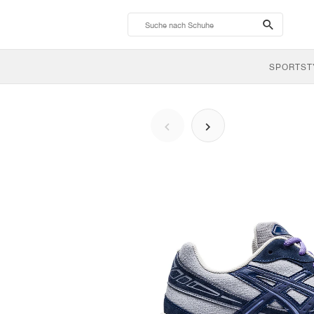
search-
btn
SPORTST