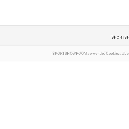
SPORTS
Über uns
SPORTSHOWROOM verwendet Cookies. Über
Kontakt
Sitemap