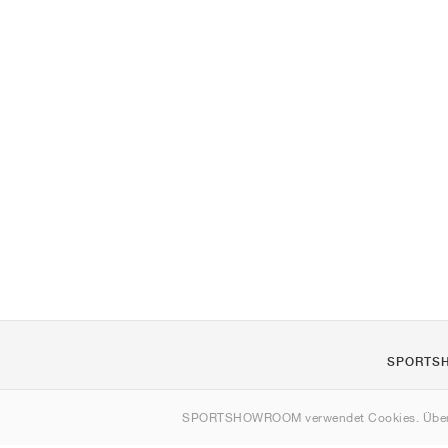
SPORTS
Über uns
SPORTSHOWROOM verwendet Cookies. Über
Kontakt