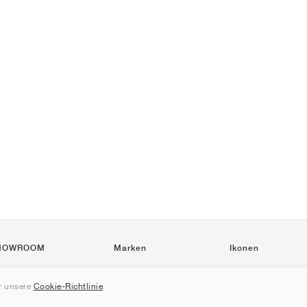
HOWROOM
Marken
Ikonen
Nike
Air Force 1
 unsere
Cookie-Richtlinie
.
Jordan
Jordan 1