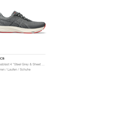
ICS
Dynablast 4 "Steel Grey & Sheet Rock"
ren / Laufen / Schuhe