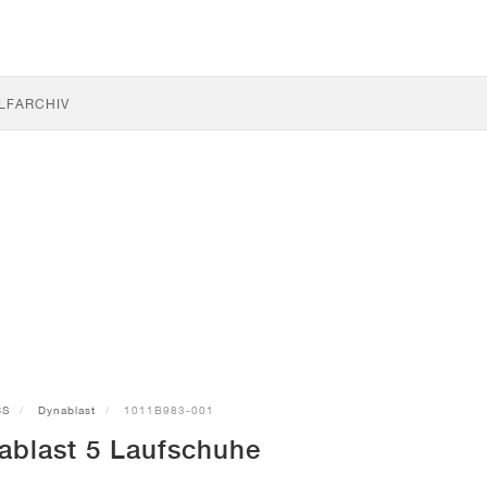
LF
ARCHIV
CS
Dynablast
1011B983-001
ablast 5 Laufschuhe