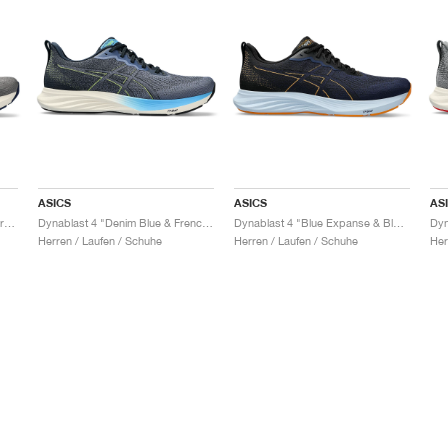
ASICS
ASICS
AS
Dynablast 4 "Clay Grey & Moonrock"
Dynablast 4 "Denim Blue & French Blue"
Dynablast 4 "Blue Expanse & Black"
Herren / Laufen / Schuhe
Herren / Laufen / Schuhe
Her