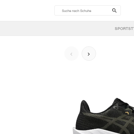
search-
btn
SPORTST