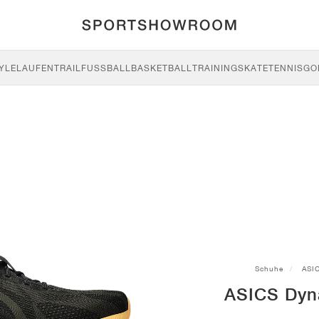
YLE
LAUFEN
TRAIL
FUSSBALL
BASKETBALL
TRAINING
SKATE
TENNIS
GO
Schuhe
ASI
ASICS Dyn