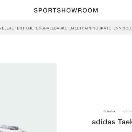
YLE
LAUFEN
TRAIL
FUSSBALL
BASKETBALL
TRAINING
SKATE
TENNIS
GO
Schuhe
adida
adidas Tae