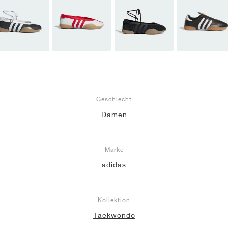
Geschlecht
Damen
Marke
adidas
Kollektion
Taekwondo