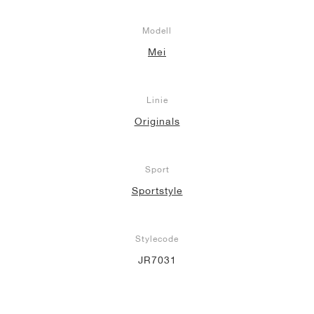
Modell
Mei
Linie
Originals
Sport
Sportstyle
Stylecode
JR7031