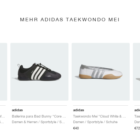
MEHR ADIDAS TAEKWONDO MEI
adidas
adidas
adi
Ballerina para Bad Bunny "Off White & Core Black"
Ballerina para Bad Bunny "Core Black & Chalk White"
Taekwondo Mei "Cloud White & Silver Metallic"
Damen & Herren / Sportstyle / Schuhe
Damen & Herren / Sportstyle / Schuhe
Damen / Sportstyle / Schuhe
Dam
€40
€72