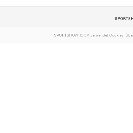
SPORTS
Über uns
SPORTSHOWROOM verwendet Cookies. Über
Kontakt
Sitemap