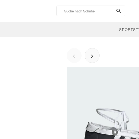
search-
btn
SPORTST