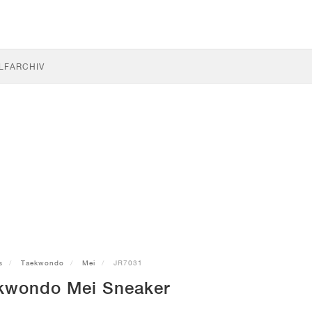
LF
ARCHIV
s
Taekwondo
Mei
JR7031
kwondo Mei Sneaker